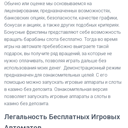
Обычно или оценке мы основываемся на
лицензировании, предназначенных возможностях,
банковских опциях, безопасности, качестве графики,
бонусах и акциях, а также других подобных критериях.
Бонусные фриспины представляют себе возможность
вращать барабаны слота бесплатно. Тогда во время
игры на автомате пребезбожно выиграете такой
подарок, вы получите ряд вращений, за которые не
нужно оплачивать, позволяя играть дальше без
использования моих денег. Демонстрационный режим
предназначен для ознакомительных целей. С его
помощью можно запускать игровые аппараты и слоты
в казино без депозита. Ознакомительная версия
позволяет запускать игровые аппараты а слоты в
казино без депозита.
Легальность Бесплатных Игровых
Автоматов