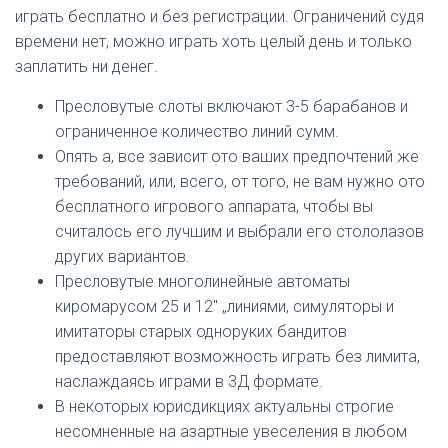
играть бесплатно и без регистрации. Ограничений судя
времени нет, можно играть хоть целый день и только
заплатить ни денег.
Пресловутые слоты включают 3-5 барабанов и
ограниченное количество линий сумм.
Опять а, все зависит ото ваших предпочтений же
требований, или, всего, от того, не вам нужно ото
бесплатного игрового аппарата, чтобы вы
считалось его лучшим и выбрали его стололазов
других вариантов.
Пресловутые многолинейные автоматы
киромарусом 25 и 12″ „линиями, симуляторы и
имитаторы старых одноруких бандитов
предоставляют возможность играть без лимита,
наслаждаясь играми в 3Д формате.
В некоторых юрисдикциях актуальны строгие
несомненные на азартные увеселения в любом