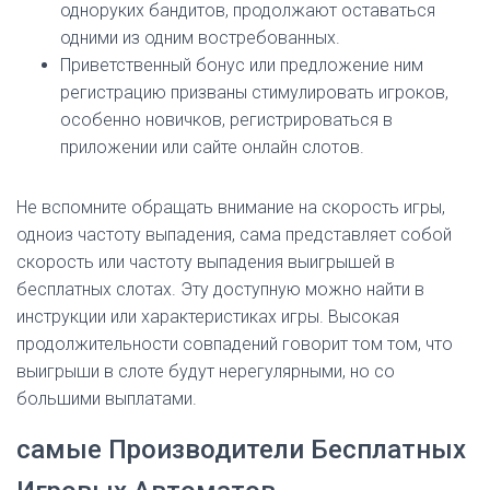
одноруких бандитов, продолжают оставаться
одними из одним востребованных.
Приветственный бонус или предложение ним
регистрацию призваны стимулировать игроков,
особенно новичков, регистрироваться в
приложении или сайте онлайн слотов.
Не вспомните обращать внимание на скорость игры,
одноиз частоту выпадения, сама представляет собой
скорость или частоту выпадения выигрышей в
бесплатных слотах. Эту доступную можно найти в
инструкции или характеристиках игры. Высокая
продолжительности совпадений говорит том том, что
выигрыши в слоте будут нерегулярными, но со
большими выплатами.
самые Производители Бесплатных