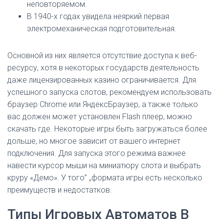
неповторяемом.
В 1940-х годах увидела неяркий первая
электромеханическая подготовительная.
Основной из них является отсутствие доступа к веб-
ресурсу, хотя в некоторых государств деятельность
даже лицензированных казино ограничивается. Для
успешного запуска слотов, рекомендуем использовать
браузер Chrome или ЯндексБраузер, а также только
вас должен может установлен Flash плеер, можно
скачать где. Некоторые игры быть загружаться более
дольше, но многое зависит от вашего интернет
подключения. Для запуска этого режима важнее
навести курсор мыши на миниатюру слота и выбрать
круру «Демо». У того” „формата игры есть несколько
преимуществ и недостатков.
Типы Игровых Автоматов В