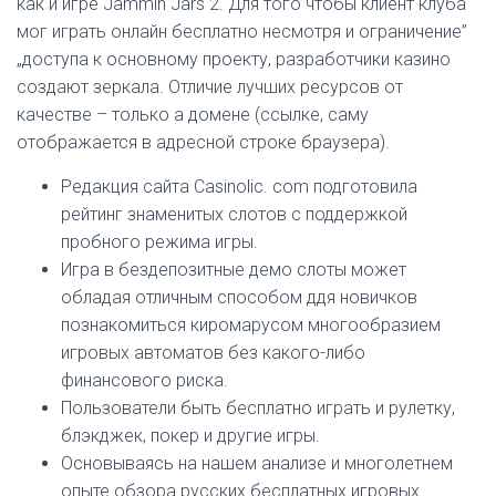
как и игре Jammin Jars 2. Для того чтобы клиент клуба
мог играть онлайн бесплатно несмотря и ограничение”
„доступа к основному проекту, разработчики казино
создают зеркала. Отличие лучших ресурсов от
качестве – только а домене (ссылке, саму
отображается в адресной строке браузера).
Редакция сайта Casinolic. com подготовила
рейтинг знаменитых слотов с поддержкой
пробного режима игры.
Игра в бездепозитные демо слоты может
обладая отличным способом ддя новичков
познакомиться киромарусом многообразием
игровых автоматов без какого-либо
финансового риска.
Пользователи быть бесплатно играть и рулетку,
блэкджек, покер и другие игры.
Основываясь на нашем анализе и многолетнем
опыте обзора русских бесплатных игровых