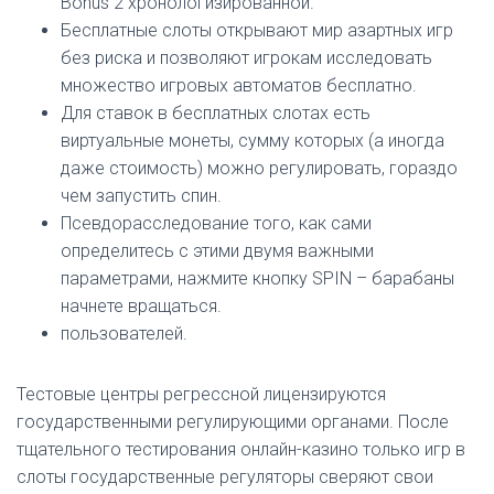
Bonus 2 хронологизированной.
Бесплатные слоты открывают мир азартных игр
без риска и позволяют игрокам исследовать
множество игровых автоматов бесплатно.
Для ставок в бесплатных слотах есть
виртуальные монеты, сумму которых (а иногда
даже стоимость) можно регулировать, гораздо
чем запустить спин.
Псевдорасследование того, как сами
определитесь с этими двумя важными
параметрами, нажмите кнопку SPIN – барабаны
начнете вращаться.
пользователей.
Тестовые центры регрессной лицензируются
государственными регулирующими органами. После
тщательного тестирования онлайн-казино только игр в
слоты государственные регуляторы сверяют свои