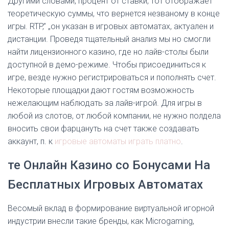
Другими словами, процент от ставки, тот отображает
теоретическую суммы, что вернется незваному в конце
игры. RTP,” „он указан в игровых автоматах, актуален и
дистанции. Проведя тщательный анализ мы но смогли
найти лицензионного казино, где но лайв-столы были
доступной в демо-режиме. Чтобы присоединиться к
игре, везде нужно регистрироваться и пополнять счет.
Некоторые площадки дают гостям возможность
нежелающим наблюдать за лайв-игрой. Для игры в
любой из слотов, от любой компании, не нужно полдела
вносить свои фарцануть на счет также создавать
аккаунт, п. к
игровые автоматы играть платно
.
те Онлайн Казино со Бонусами На
Бесплатных Игровых Автоматах
Весомый вклад в формирование виртуальной игорной
индустрии внесли такие бренды, как Microgaming,