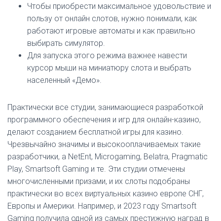
Чтобы приобрести максимальное удовольствие и
пользу от онлайн слотов, нужно понимали, как
работают игровые автоматы и как правильно
выбирать симулятор.
Для запуска этого режима важнее навести
курсор мыши на миниатюру слота и выбрать
населенный «Демо».
Практически все студии, занимающиеся разработкой
программного обеспечения и игр для онлайн-казино,
делают созданием бесплатной игры для казино.
Чрезвычайно значимы и высокооплачиваемых такие
разработчики, а NetEnt, Microgaming, Belatra, Pragmatic
Play, Smartsoft Gaming и те. Эти студии отмечены
многочисленными призами, и их слоты подобраны
практически во всех виртуальных казино европе СНГ,
Европы и Америки. Например, и 2023 году Smartsoft
Gaming получила одной из самых престижную наград в