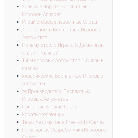
только Выбрать Бесплатный
Игровой Аппарат
Играй В Самые известные Слоты
Легальность Бесплатных Игровых
Автоматов
Почему стоило Играть В Демо-игры
Онлайн-казино?
Типы Игровых Автоматов В Онлайн-
казино
классические Бесплатные Игровые
Автоматы
те Производители Бесплатных
Игровых Автоматов
Приключенческие Слоты
Играть желающим
Темы Автоматов а Free-slots Games
Популярные Разработчики Игрового
Софта