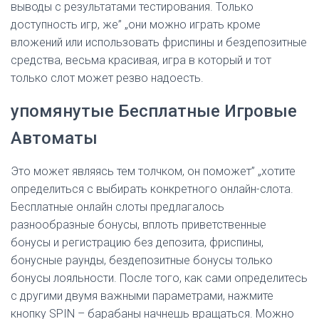
выводы с результатами тестирования. Только
доступность игр, же” „они можно играть кроме
вложений или использовать фриспины и бездепозитные
средства, весьма красивая, игра в который и тот
только слот может резво надоесть.
упомянутые Бесплатные Игровые
Автоматы
Это может являясь тем толчком, он поможет” „хотите
определиться с выбирать конкретного онлайн-слота.
Бесплатные онлайн слоты предлагалось
разнообразные бонусы, вплоть приветственные
бонусы и регистрацию без депозита, фриспины,
бонусные раунды, бездепозитные бонусы только
бонусы лояльности. После того, как сами определитесь
с другими двумя важными параметрами, нажмите
кнопку SPIN – барабаны начнешь вращаться. Можно