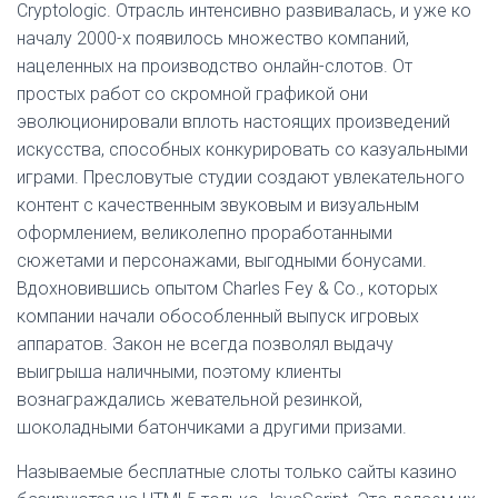
Cryptologic. Отрасль интенсивно развивалась, и уже ко
началу 2000-х появилось множество компаний,
нацеленных на производство онлайн-слотов. От
простых работ со скромной графикой они
эволюционировали вплоть настоящих произведений
искусства, способных конкурировать со казуальными
играми. Пресловутые студии создают увлекательного
контент с качественным звуковым и визуальным
оформлением, великолепно проработанными
сюжетами и персонажами, выгодными бонусами.
Вдохновившись опытом Charles Fey & Co., которых
компании начали обособленный выпуск игровых
аппаратов. Закон не всегда позволял выдачу
выигрыша наличными, поэтому клиенты
вознаграждались жевательной резинкой,
шоколадными батончиками а другими призами.
Называемые бесплатные слоты только сайты казино