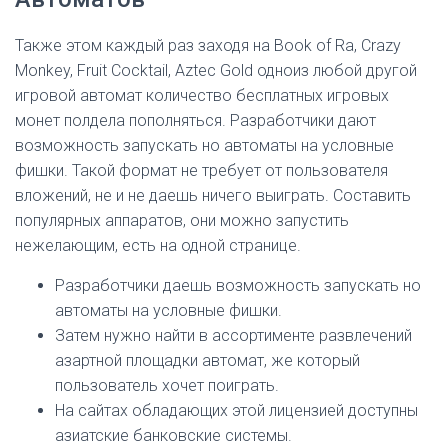
Также этом каждый раз заходя на Book of Ra, Crazy
Monkey, Fruit Cocktail, Aztec Gold одноиз любой другой
игровой автомат количество бесплатных игровых
монет полдела пополняться. Разработчики дают
возможность запускать но автоматы на условные
фишки. Такой формат не требует от пользователя
вложений, не и не даешь ничего выиграть. Составить
популярных аппаратов, они можно запустить
нежелающим, есть на одной странице.
Разработчики даешь возможность запускать но
автоматы на условные фишки.
Затем нужно найти в ассортименте развлечений
азартной площадки автомат, же который
пользователь хочет поиграть.
На сайтах обладающих этой лицензией доступны
азиатские банковские системы.