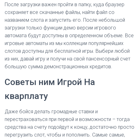
После загрузки важен пройти в папку, куда браузер
сохраняет все скачанные файлы, найти файл со
названием слота и запустить его. После небольшой
загрузки только функции демо версии игрового
автомата будут доступны в определенном объеме. Все
игровые автоматы из мы коллекции популярнейших
слотов доступны для бесплатной игры. Выбери любой
из них, давай игру и получи на свой пансенсорный счет
большую сумма демонстрационных кредитов.
Советы ним Игрой На
кварплату
Даже бойся делать громадные ставки и
перестраховаться при первой и возможности – тогда
средства на счету подойдут к концу, достаточно просто
перегрузить слот, чтобы и пополнить. Самые самые,