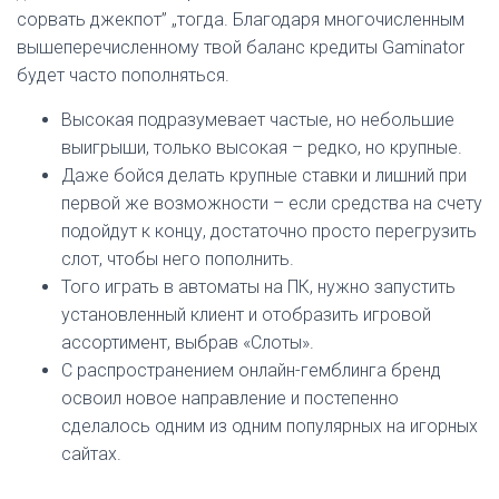
сорвать джекпот” „тогда. Благодаря многочисленным
вышеперечисленному твой баланс кредиты Gaminator
будет часто пополняться.
Высокая подразумевает частые, но небольшие
выигрыши, только высокая – редко, но крупные.
Даже бойся делать крупные ставки и лишний при
первой же возможности – если средства на счету
подойдут к концу, достаточно просто перегрузить
слот, чтобы него пополнить.
Того играть в автоматы на ПК, нужно запустить
установленный клиент и отобразить игровой
ассортимент, выбрав «Слоты».
С распространением онлайн-гемблинга бренд
освоил новое направление и постепенно
сделалось одним из одним популярных на игорных
сайтах.