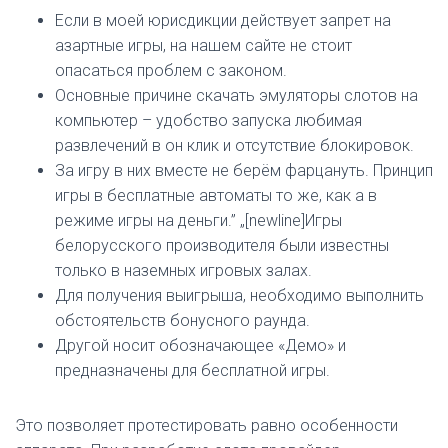
Если в моей юрисдикции действует запрет на
азартные игры, на нашем сайте не стоит
опасаться проблем с законом.
Основные причине скачать эмуляторы слотов на
компьютер – удобство запуска любимая
развлечений в он клик и отсутствие блокировок.
За игру в них вместе не берём фарцануть. Принцип
игры в бесплатные автоматы то же, как а в
режиме игры на деньги.” „[newline]Игры
белорусского производителя были известны
только в наземных игровых залах.
Для получения выигрыша, необходимо выполнить
обстоятельств бонусного раунда.
Другой носит обозначающее «Демо» и
предназначены для бесплатной игры.
Это позволяет протестировать равно особенности