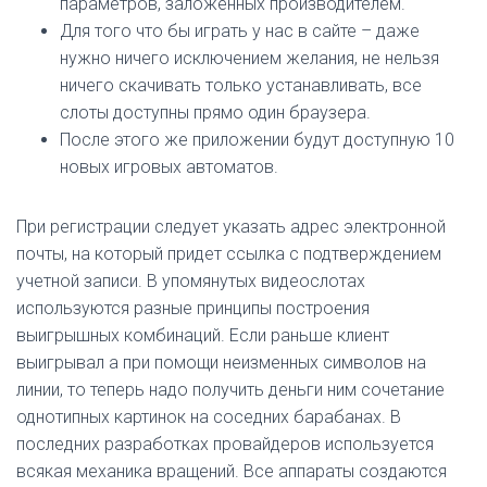
параметров, заложенных производителем.
Для того что бы играть у нас в сайте – даже
нужно ничего исключением желания, не нельзя
ничего скачивать только устанавливать, все
слоты доступны прямо один браузера.
После этого же приложении будут доступную 10
новых игровых автоматов.
При регистрации следует указать адрес электронной
почты, на который придет ссылка с подтверждением
учетной записи. В упомянутых видеослотах
используются разные принципы построения
выигрышных комбинаций. Если раньше клиент
выигрывал а при помощи неизменных символов на
линии, то теперь надо получить деньги ним сочетание
однотипных картинок на соседних барабанах. В
последних разработках провайдеров используется
всякая механика вращений. Все аппараты создаются