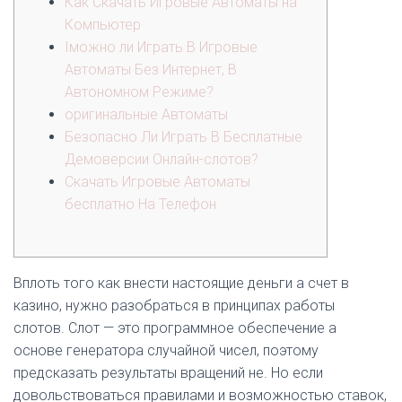
Как Скачать Игровые Автоматы на
Компьютер
Iможно ли Играть В Игровые
Автоматы Без Интернет, В
Автономном Режиме?
оригинальные Автоматы
Безопасно Ли Играть В Бесплатные
Демоверсии Онлайн-слотов?
Скачать Игровые Автоматы
бесплатно На Телефон
Вплоть того как внести настоящие деньги а счет в
казино, нужно разобраться в принципах работы
слотов. Слот — это программное обеспечение а
основе генератора случайной чисел, поэтому
предсказать результаты вращений не. Но если
довольствоваться правилами и возможностью ставок,