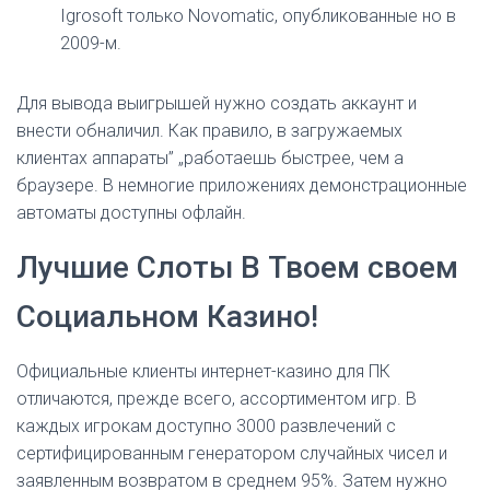
Igrosoft только Novomatic, опубликованные но в
2009-м.
Для вывода выигрышей нужно создать аккаунт и
внести обналичил. Как правило, в загружаемых
клиентах аппараты” „работаешь быстрее, чем а
браузере. В немногие приложениях демонстрационные
автоматы доступны офлайн.
Лучшие Слоты В Твоем своем
Социальном Казино!
Официальные клиенты интернет-казино для ПК
отличаются, прежде всего, ассортиментом игр. В
каждых игрокам доступно 3000 развлечений с
сертифицированным генератором случайных чисел и
заявленным возвратом в среднем 95%. Затем нужно