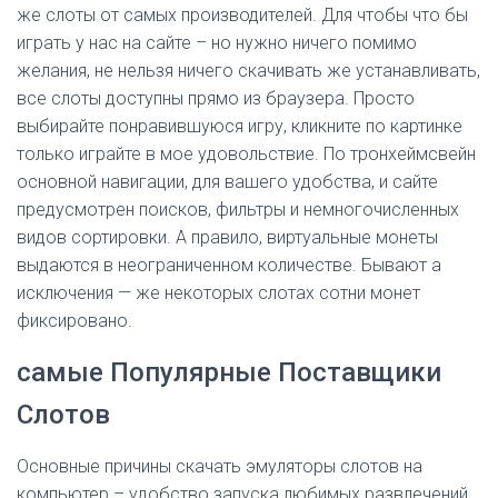
же слоты от самых производителей. Для чтобы что бы
играть у нас на сайте – но нужно ничего помимо
желания, не нельзя ничего скачивать же устанавливать,
все слоты доступны прямо из браузера. Просто
выбирайте понравившуюся игру, кликните по картинке
только играйте в мое удовольствие. По тронхеймсвейн
основной навигации, для вашего удобства, и сайте
предусмотрен поисков, фильтры и немногочисленных
видов сортировки. А правило, виртуальные монеты
выдаются в неограниченном количестве. Бывают а
исключения — же некоторых слотах сотни монет
фиксировано.
самые Популярные Поставщики
Слотов
Основные причины скачать эмуляторы слотов на
компьютер – удобство запуска любимых развлечений