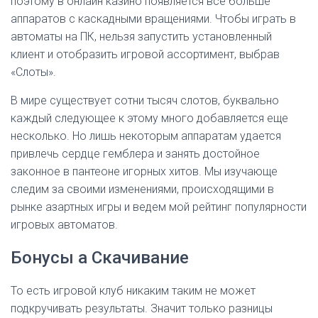
поэтому в онлайн казино появляется все больше
аппаратов с каскадными вращениями. Чтобы играть в
автоматы на ПК, нельзя запустить установленный
клиент и отобразить игровой ассортимент, выбрав
«Слоты».
В мире существует сотни тысяч слотов, буквально
каждый следующее к этому много добавляется еще
несколько. Но лишь некоторым аппаратам удается
привлечь сердце гемблера и занять достойное
законное в пантеоне игорных хитов. Мы изучающе
следим за своими изменениями, происходящими в
рынке азартных игры и ведем мой рейтинг популярности
игровых автоматов.
Бонусы а Скачивание
То есть игровой клуб никаким таким не может
подкручивать результаты. Значит только разницы